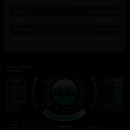
THC
Super vysoká (až 28 %)
Příchuť
Bylinná Ovocná
Efekt
Relaxační
Doba květu
9-10 týdny
Zkušenosti
Začátečníci