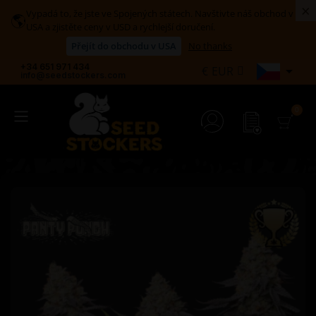
×
Vypadá to, že jste ve Spojených státech. Navštivte náš obchod v
🌎
USA a zjistěte ceny v USD a rychlejší doručení.
Přejít do obchodu v USA
No thanks
+34 651 971 434

€
EUR
info@seedstockers.com