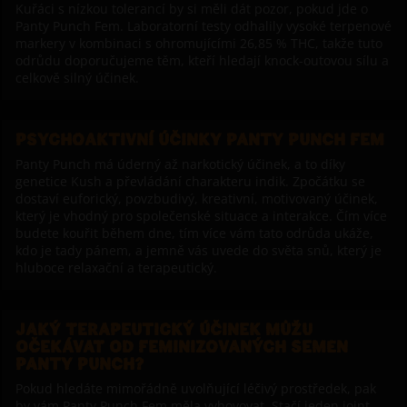
Kuřáci s nízkou tolerancí by si měli dát pozor, pokud jde o
Panty Punch Fem. Laboratorní testy odhalily vysoké terpenové
markery v kombinaci s ohromujícími 26,85 % THC, takže tuto
odrůdu doporučujeme těm, kteří hledají knock-outovou sílu a
celkově silný účinek.
PSYCHOAKTIVNÍ ÚČINKY PANTY PUNCH FEM
Panty Punch má úderný až narkotický účinek, a to díky
genetice Kush a převládání charakteru indik. Zpočátku se
dostaví euforický, povzbudivý, kreativní, motivovaný účinek,
který je vhodný pro společenské situace a interakce. Čím více
budete kouřit během dne, tím více vám tato odrůda ukáže,
kdo je tady pánem, a jemně vás uvede do světa snů, který je
hluboce relaxační a terapeutický.
JAKÝ TERAPEUTICKÝ ÚČINEK MŮŽU
OČEKÁVAT OD FEMINIZOVANÝCH SEMEN
PANTY PUNCH?
Pokud hledáte mimořádně uvolňující léčivý prostředek, pak
by vám Panty Punch Fem měla vyhovovat. Stačí jeden joint,