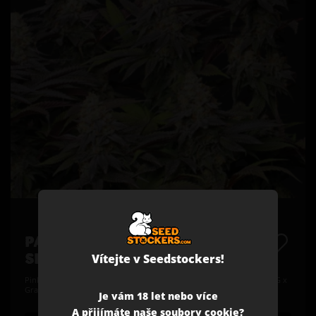
PANTY PUNCH© FEMINIZOVANÁ
Vítejte v Seedstockers!
SEMENA KONOPÍ
Pink Panties (Burmese Kush x Florida Kush) x Purple Punch (Larry OG x
Grandaddy Purple)
Je vám 18 let nebo více
A přijímáte naše soubory cookie?