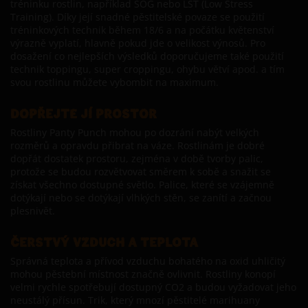
tréninku rostlin, například SOG nebo LST (Low Stress
Training). Díky její snadné pěstitelské povaze se použití
tréninkových technik během 18/6 a na počátku květenství
výrazně vyplatí, hlavně pokud jde o velikost výnosů. Pro
dosažení co nejlepších výsledků doporučujeme také použití
technik toppingu, super croppingu, ohybu větví apod. a tím
svou rostlinu můžete vybombit na maximum.
DOPŘEJTE JÍ PROSTOR
Rostliny Panty Punch mohou po dozrání nabýt velkých
rozměrů a opravdu přibrat na váze. Rostlinám je dobré
dopřát dostatek prostoru, zejména v době tvorby palic,
protože se budou rozvětvovat směrem k sobě a snažit se
získat všechno dostupné světlo. Palice, které se vzájemně
dotýkají nebo se dotýkají vlhkých stěn, se zanítí a začnou
plesnivět.
ČERSTVÝ VZDUCH A TEPLOTA
Správná teplota a přívod vzduchu bohatého na oxid uhličitý
mohou pěstební místnost značně ovlivnit. Rostliny konopí
velmi rychle spotřebují dostupný CO2 a budou vyžadovat jeho
neustálý přísun. Trik, který mnozí pěstitelé marihuany