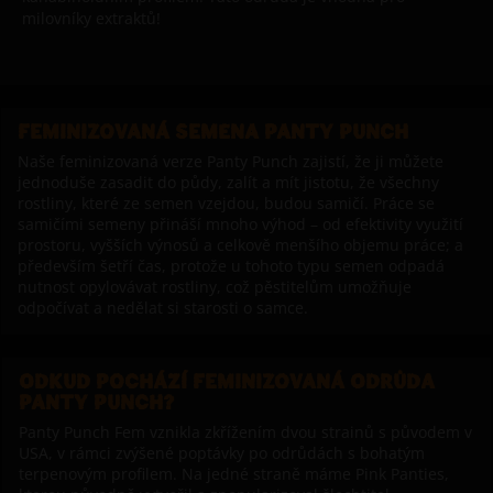
milovníky extraktů!
FEMINIZOVANÁ SEMENA PANTY PUNCH
Naše feminizovaná verze Panty Punch zajistí, že ji můžete
jednoduše zasadit do půdy, zalít a mít jistotu, že všechny
rostliny, které ze semen vzejdou, budou samičí. Práce se
samičími semeny přináší mnoho výhod – od efektivity využití
prostoru, vyšších výnosů a celkově menšího objemu práce; a
především šetří čas, protože u tohoto typu semen odpadá
nutnost opylovávat rostliny, což pěstitelům umožňuje
odpočívat a nedělat si starosti o samce.
ODKUD POCHÁZÍ FEMINIZOVANÁ ODRŮDA
PANTY PUNCH?
Panty Punch Fem vznikla zkřížením dvou strainů s původem v
USA, v rámci zvýšené poptávky po odrůdách s bohatým
terpenovým profilem. Na jedné straně máme Pink Panties,