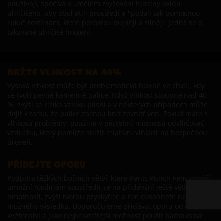
používají, spočívá v umělém zvyšování hladiny oxidu
uhličitého, aby obohatili prostředí a "podali tak pomocnou
ruku" rostlinám, které porostou bujněji a silněji. Jedná se o
takzvané uhličité hnojení.
DRŽTE VLHKOST NA 40%
Vysoká vlhkost může být problematická hlavně ve chvíli, kdy
se tvoří pevné kamenné palice. Když vlhkost stoupne nad 40
%, zvýší se riziko vzniku plísní a v některých případech může
dojít k tomu, že palice začnou hnít zevnitř ven. Pokud máte s
vlhkostí problémy, použijte v pěstební místnosti odvlhčovač
vzduchu, který pomůže snížit relativní vlhkost na bezpečnou
úroveň.
PŘIDEJTE OPORU
Podpora těžkých bočních větví, které Panty Punch Fem vytváří,
umožní rostlinám soustředit se na přidávání ještě větší
hmotnosti, zvýší tvorbu pryskyřice a tím dosáhnete nejlepšího
možného výsledku. Doporučujeme přidávat oporu od 4. týdne
květenství a jako nejpraktičtější možnost použít bambusové