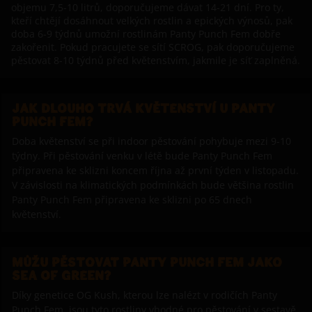
objemu 7,5-10 litrů, doporučujeme dávat 14-21 dní. Pro ty,
kteří chtějí dosáhnout velkých rostlin a epických výnosů, pak
doba 6-9 týdnů umožní rostlinám Panty Punch Fem dobře
zakořenit. Pokud pracujete se sítí SCROG, pak doporučujeme
pěstovat 8-10 týdnů před květenstvím, jakmile je síť zaplněná.
JAK DLOUHO TRVÁ KVĚTENSTVÍ U PANTY
PUNCH FEM?
Doba květenství se při indoor pěstování pohybuje mezi 9-10
týdny. Při pěstování venku v létě bude Panty Punch Fem
připravena ke sklizni koncem října až první týden v listopadu.
V závislosti na klimatických podmínkách bude většina rostlin
Panty Punch Fem připravena ke sklizni po 65 dnech
květenství.
MŮŽU PĚSTOVAT PANTY PUNCH FEM JAKO
SEA OF GREEN?
Díky genetice OG Kush, kterou lze nalézt v rodičích Panty
Punch Fem, jsou tyto rostliny vhodné pro pěstování v sestavě