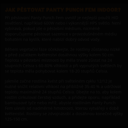
JAK PĚSTOVAT PANTY PUNCH FEM INDOOR?
Při pěstování Panty Punch Fem uvnitř je nejlepší použít HID
osvětlení, například 600W nebo i výkonnější HPS světlo. Není
vybíravá, pokud jde o pěstební médium, nicméně
doporučujeme pěstovat sazenice v provzdušněném médiu
bohatém na kyslík, které nabízí dobrý odvod vody.
Během vegetační fáze očekávejte, že rostliny zůstanou nízké
a před začátkem květenství dosáhnou výšky kolem 50 cm.
Teplota v pěstební místnosti by měla trvale zůstat na 24
stupních Celsia s 60-80% vlhkostí a při vypnutých světlech by
se teplota měla pohybovat kolem 18-20 stupňů Celsia.
Jakmile začne rostlina kvést při světelném cyklu 12/12 je
nutné snížit relativní vlhkost na přibližně 35-40 % a udržovat
teplotu maximálně 24 stupňů Celsia. Dbejte na to, aby kolem
rostlin cirkuloval čerstvý vzduch, a přidejte oporu, například
bambusové tyče nebo mříž, abyste rostlinám Panty Punch
Fem ulevili od nadměrné hmotnosti, kterou vytvářejí v době
květenství. Rostliny se zdvojnásobí a dosáhnou konečné výšky
125-150 cm.