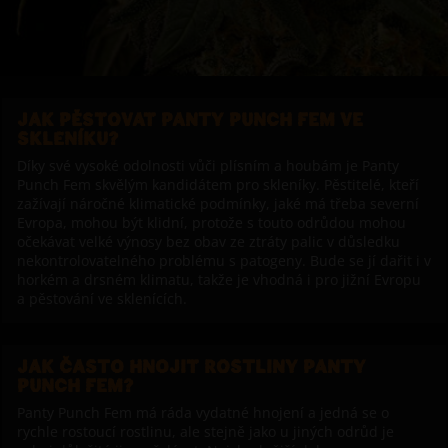
JAK PĚSTOVAT PANTY PUNCH FEM VE
SKLENÍKU?
Díky své vysoké odolnosti vůči plísním a houbám je Panty
Punch Fem skvělým kandidátem pro skleníky. Pěstitelé, kteří
zažívají náročné klimatické podmínky, jaké má třeba severní
Evropa, mohou být klidní, protože s touto odrůdou mohou
očekávat velké výnosy bez obav ze ztráty palic v důsledku
nekontrolovatelného problému s patogeny. Bude se jí dařit i v
horkém a drsném klimatu, takže je vhodná i pro jižní Evropu
a pěstování ve sklenících.
JAK ČASTO HNOJIT ROSTLINY PANTY
PUNCH FEM?
Panty Punch Fem má ráda vydatné hnojení a jedná se o
rychle rostoucí rostlinu, ale stejně jako u jiných odrůd je