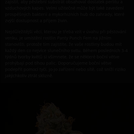
zajistit, aby pěstební substrát obsahoval dostatek perlitu a
vzduchových kapes. Velmi užitečné může být také zavedení
prospěšných bakterií a mykorhizních hub do zahrady, které
zvýší dostupnost a příjem živin.
Nejdůležitější věcí, kterou je třeba vzít v úvahu při pěstování
venku, je umístění rostlin Panty Punch Fem na jižním
stanovišti, protože tím zajistíte, že vaše rostliny budou mít
každý den co nejvíce slunečního svitu. Během posledních 3-4
týdnů tvorby květů si všimnete, že se některé boční větve
prohýbají pod tíhou palic. Doporučujeme boční větve
podepřít pomocí tyčí, jo-jo zařízení nebo sítě, což sníží riziko
jakýchkoliv ztrát sklizně.