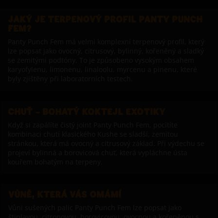
JAKÝ JE TERPENOVÝ PROFIL PANTY PUNCH
FEM?
Panty Punch Fem má velmi komplexní terpenový profil, který
lze popsat jako ovocný, citrusový, bylinný, kořeněný a sladký
se zemitými podtóny. To je způsobeno vysokým obsahem
karyofylenu, limonenu, linaloolu, myrcenu a pinenu, které
byly zjištěny při laboratorních testech.
CHUŤ – BOHATÝ KOKTEJL EXOTIKY
Když si zapálíte čistý joint Panty Punch Fem, pocítíte
kombinaci chutí klasického Kushe se sladší, zemitou
stránkou, která má ovocný a citrusový základ. Při výdechu se
projeví bylinná a borovicová chuť, která vypláchne ústa
kouřem bohatým na terpeny.
VŮNĚ, KTERÁ VÁS OMÁMÍ
Vůni sušených palic Panty Punch Fem lze popsat jako
štiplavou, citronovou, borovicovou, ovocnou a kořeněnou s