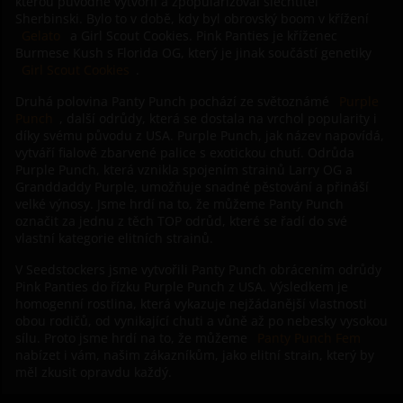
kterou původně vytvořil a zpopularizoval šlechtitel
Sherbinski. Bylo to v době, kdy byl obrovský boom v křížení
Gelato
a Girl Scout Cookies. Pink Panties je kříženec
Burmese Kush s Florida OG, který je jinak součástí genetiky
Girl Scout Cookies
.
Druhá polovina Panty Punch pochází ze světoznámé
Purple
Punch
, další odrůdy, která se dostala na vrchol popularity i
díky svému původu z USA. Purple Punch, jak název napovídá,
vytváří fialově zbarvené palice s exotickou chutí. Odrůda
Purple Punch, která vznikla spojením strainů Larry OG a
Granddaddy Purple, umožňuje snadné pěstování a přináší
velké výnosy. Jsme hrdí na to, že můžeme Panty Punch
označit za jednu z těch TOP odrůd, které se řadí do své
vlastní kategorie elitních strainů.
V Seedstockers jsme vytvořili Panty Punch obrácením odrůdy
Pink Panties do řízku Purple Punch z USA. Výsledkem je
homogenní rostlina, která vykazuje nejžádanější vlastnosti
obou rodičů, od vynikající chuti a vůně až po nebesky vysokou
sílu. Proto jsme hrdí na to, že můžeme
Panty Punch Fem
nabízet i vám, našim zákazníkům, jako elitní strain, který by
měl zkusit opravdu každý.