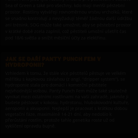
Sea of Green a také pro všechny, kdo mají menší pěstební
prostor. Rostliny vytvářejí rovnoměrnou vrstvu vrcholků, které
se snadno kontrolují a nevyžadují téměř žádnou další údržbu
ani trénink. SOG může také umožnit, aby se pěstební prostor
v krátké době zcela zaplnil, což pěstiteli umožní ušetřit čas
pod 18/6 světla a snížit měsíční účty za elektřinu.
JAK SE DAŘÍ PANTY PUNCH FEM V
HYDROPONII?
Vzhledem k tomu, že stále více pěstitelů pěstuje ve velkém
měřítku s kapkovou závlahou (z angl. “dripper system“), se
hydroponie stala pro domácí i komerční pěstitele
nejvhodnější volbou. Panty Punch Fem může také skutečně
vynikat mezi ostatními rostlinami na vaší zahradě, jakmile ji
budete pěstovat v kokosu, hydrotonu, hlubokovodní kultuře,
aeroponii a akvaponii. Nejlepší je pracovat s krátkou dobou
vegetační fáze, maximálně 14-21 dní, aby nedošlo k
přerůstání rostlin, protože tahle genetika roste už od
vyklíčení opravdu bujně.