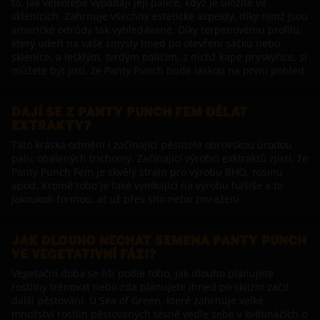
to, jak velkolepě vypadají její palice, když je uložíte ve
sklenicích. Zahrnuje všechny estetické aspekty, díky nimž jsou
americké odrůdy tak vyhledávané. Díky terpenovému profilu,
který udeří na vaše smysly hned po otevření sáčku nebo
sklenice, a lesklým, tvrdým palicím, z nichž kape pryskyřice, si
můžete být jisti, že Panty Punch bude láskou na první pohled.
DAJÍ SE Z PANTY PUNCH FEM DĚLAT
EXTRAKTY?
Tato kráska odmění i začínající pěstitele obrovskou úrodou
palic obalených trichomy. Začínající výrobci exktraktů zjistí, že
Panty Punch Fem je skvělý strain pro výrobu BHO, rosinu
apod. Kromě toho je také vynikající na výrobu hašiše a to
jakoukoli formou, ať už přes síto nebo zmražení.
JAK DLOUHO NECHAT SEMENA PANTY PUNCH
VE VEGETATIVNÍ FÁZI?
Vegetační doba se liší podle toho, jak dlouho plánujete
rostliny trénovat nebo zda plánujete ihned po sklizni začít
další pěstování. U Sea of Green, které zahrnuje velké
množství rostlin pěstovaných těsně vedle sebe v květináčích o