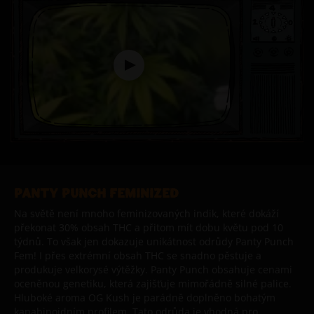
PANTY PUNCH FEMINIZED
Na světě není mnoho feminizovaných indik, které dokáží
překonat 30% obsah THC a přitom mít dobu květu pod 10
týdnů. To však jen dokazuje unikátnost odrůdy Panty Punch
Fem! I přes extrémní obsah THC se snadno pěstuje a
produkuje velkorysé výtěžky. Panty Punch obsahuje cenami
oceněnou genetiku, která zajišťuje mimořádně silné palice.
Hluboké aroma OG Kush je parádně doplněno bohatým
kanabinoidním profilem. Tato odrůda je vhodná pro