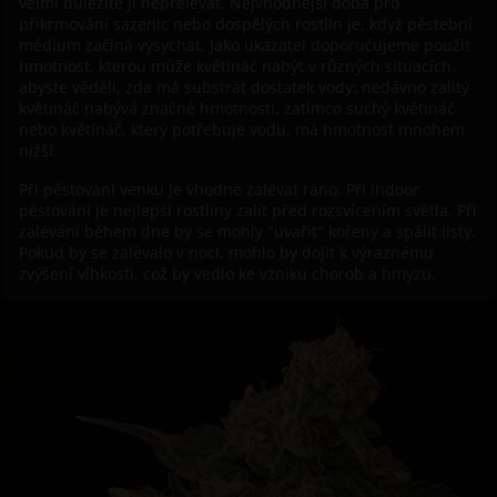
velmi důležité ji nepřelévat. Nejvhodnější doba pro
přikrmování sazenic nebo dospělých rostlin je, když pěstební
médium začíná vysychat. Jako ukazatel doporučujeme použít
hmotnost, kterou může květináč nabýt v různých situacích,
abyste věděli, zda má substrát dostatek vody: nedávno zalitý
květináč nabývá značné hmotnosti, zatímco suchý květináč
nebo květináč, který potřebuje vodu, má hmotnost mnohem
nižší.
Při pěstování venku je vhodné zalévat ráno. Při indoor
pěstování je nejlepší rostliny zalít před rozsvícením světla. Při
zalévání během dne by se mohly "uvařit" kořeny a spálit listy.
Pokud by se zalévalo v noci, mohlo by dojít k výraznému
zvýšení vlhkosti, což by vedlo ke vzniku chorob a hmyzu.