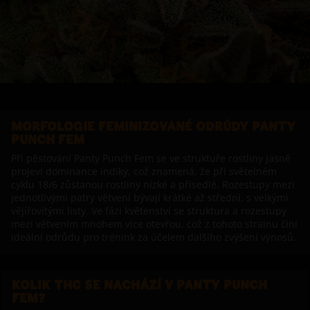
MORFOLOGIE FEMINIZOVANÉ ODRŮDY PANTY
PUNCH FEM
Při pěstování Panty Punch Fem se ve struktuře rostliny jasně
projeví dominance indiky, což znamená, že při světelném
cyklu 18/6 zůstanou rostliny nízké a přisedlé. Rozestupy mezi
jednotlivými patry větvení bývají krátké až střední, s velkými
vějířovitými listy. Ve fázi květenství se struktura a rozestupy
mezi větvením mnohem více otevřou, což z tohoto strainu činí
ideální odrůdu pro trénink za účelem dalšího zvýšení výnosů.
KOLIK THC SE NACHÁZÍ V PANTY PUNCH
FEM?