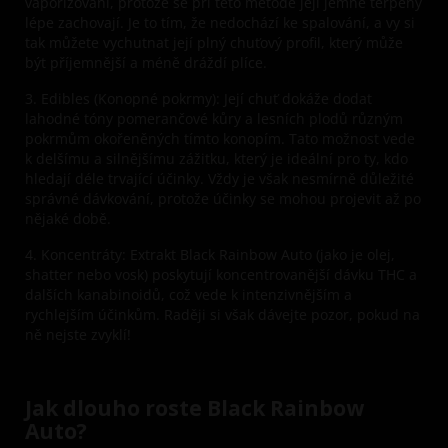
vaporizování, protože se při této metodě její jemné terpeny
lépe zachovají. Je to tím, že nedochází ke spalování, a vy si
tak můžete vychutnat její plný chuťový profil, který může
být příjemnější a méně dráždí plíce.
3. Edibles (Konopné pokrmy):
Její chuť dokáže dodat
lahodné tóny pomerančové kůry a lesních plodů různým
pokrmům okořeněných tímto konopím. Tato možnost vede
k delšímu a silnějšímu zážitku, který je ideální pro ty, kdo
hledají déle trvající účinky. Vždy je však nesmírně důležité
správné dávkování, protože účinky se mohou projevit až po
nějaké době.
4. Koncentráty:
Extrakt Black Rainbow Auto (jako je olej,
shatter nebo vosk) poskytují koncentrovanější dávku THC a
dalších kanabinoidů, což vede k intenzivnějším a
rychlejším účinkům. Raději si však dávejte pozor, pokud na
ně nejste zvyklí!
Jak dlouho roste Black Rainbow
Auto?