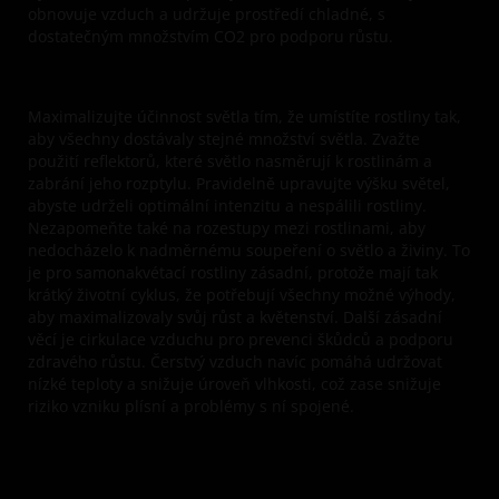
obnovuje vzduch a udržuje prostředí chladné, s
dostatečným množstvím CO2 pro podporu růstu.
Maximalizujte účinnost světla tím, že umístíte rostliny tak,
aby všechny dostávaly stejné množství světla. Zvažte
použití reflektorů, které světlo nasměrují k rostlinám a
zabrání jeho rozptylu. Pravidelně upravujte výšku světel,
abyste udrželi optimální intenzitu a nespálili rostliny.
Nezapomeňte také na rozestupy mezi rostlinami, aby
nedocházelo k nadměrnému soupeření o světlo a živiny. To
je pro samonakvétací rostliny zásadní, protože mají tak
krátký životní cyklus, že potřebují všechny možné výhody,
aby maximalizovaly svůj růst a květenství. Další zásadní
věcí je cirkulace vzduchu pro prevenci škůdců a podporu
zdravého růstu. Čerstvý vzduch navíc pomáhá udržovat
nízké teploty a snižuje úroveň vlhkosti, což zase snižuje
riziko vzniku plísní a problémy s ní spojené.