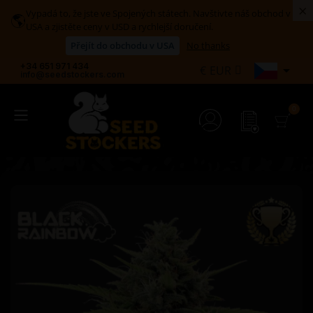
×
Vypadá to, že jste ve Spojených státech. Navštivte náš obchod v
🌎
USA a zjistěte ceny v USD a rychlejší doručení.
Přejít do obchodu v USA
No thanks
+34 651 971 434

€
EUR
info@seedstockers.com