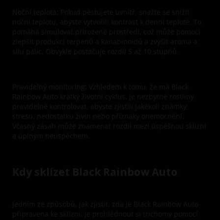
Noční teplota:
Pokud pěstujete uvnitř, snažte se snížit
noční teplotu, abyste vytvořili kontrast k denní teplotě. To
pomáhá simulovat přirozené prostředí, což může pomoci
zlepšit produkci terpenů a kanabinoidů a zvýšit aroma a
sílu palic. Obvykle postačuje rozdíl 5 až 10 stupňů.
Pravidelný monitoring:
Vzhledem k tomu, že má Black
Rainbow Auto krátký životní cyklus, je nezbytné rostliny
pravidelně kontrolovat, abyste zjistili jakékoli známky
stresu, nedostatku živin nebo příznaky onemocnění.
Včasný zásah může znamenat rozdíl mezi úspěšnou sklizní
a úplným neúspěchem.
Kdy sklízet Black Rainbow Auto
Jedním ze způsobů, jak zjistit, zda je Black Rainbow Auto
připravena ke sklizni, je prohlédnout si trichomy pomocí