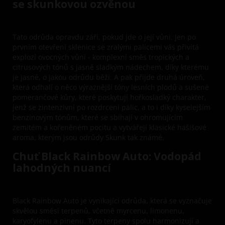
se skunkovou ozvěnou
Tato odrůda opravdu září, pokud jde o její vůni. Jen po
prvním otevření sklenice se zralými palicemi vás přivítá
explozí ovocných vůní - komplexní směs tropických a
citrusových tónů s jasně sladkým nádechem, díky kterému
je jasné, o jakou odrůdu běží. A pak přijde druhá úroveň,
která odhalí o něco výraznější tóny lesních plodů a sušené
pomerančové kůry, které poskytují hořkosladký charakter,
jenž se zintenzivní po rozdrcení palic, a to i díky kyselejším
benzinovým tónům, které se sbíhají v ohromujícím
zemitém a kořeněném pocitu a vytvářejí klasické hašišové
aroma, kterým jsou odrůdy Skunk tak známé.
Chuť Black Rainbow Auto: Vodopád
lahodných nuancí
Black Rainbow Auto je vynikající odrůda, která se vyznačuje
skvělou směsí terpenů, včetně myrcenu, limonenu,
karyofylenu a pinenu. Tyto terpeny spolu harmonizují a