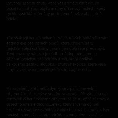
vytvářejí spojení chutí, které vás přiměje chtít víc. Po
počáteční inhalaci objevíte silný dieselový nádech, který
rychle vystřídá kořeněný pocit, jemuž nelze absolutně
odolat.
Tím však její kouzlo nekončí. Na chuťových pohárcích vám
zatančí exploze lesních plodů, která připomíná ty
nejšťavnatější ostružiny, jaké si jen dokážete představit.
Tento ovocný nádech je nádherně doplněn jemnou
příchutí typickou pro odrůdy Kush, která dodává
celkovému zážitku hloubku...chuťová exploze, která vaše
smysly vezme na neuvěřitelně stimulující cestu.
Při zapálení jointu nebo dýmky se z palic line velmi
příjemný kouř, který se snadno vdechuje. Při výdechu má
tento lehký kouř zvláštně dřevitou příchuť, která zůstává v
ústech poměrně dlouho...efekt, který si velmi oblíbili
zkušení uživatelé se zálibou v oldschoolových chutích. Není
pochyb o tom, že se tato odrůda stane jednou z vašich