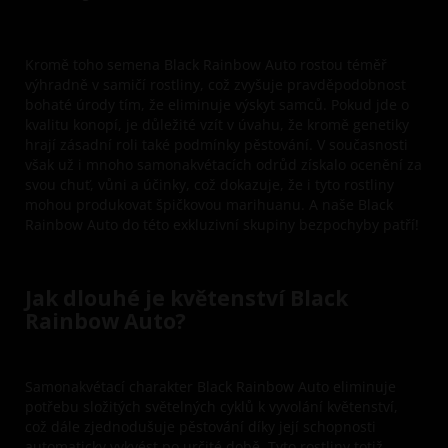
Kromě toho semena Black Rainbow Auto rostou téměř
výhradně v samičí rostliny, což zvyšuje pravděpodobnost
bohaté úrody tím, že eliminuje výskyt samců. Pokud jde o
kvalitu konopí, je důležité vzít v úvahu, že kromě genetiky
hrají zásadní roli také podmínky pěstování. V současnosti
však už i mnoho samonakvétacích odrůd získalo ocenění za
svou chuť, vůni a účinky, což dokazuje, že i tyto rostliny
mohou produkovat špičkovou marihuanu. A naše Black
Rainbow Auto do této exkluzivní skupiny bezpochyby patří!
Jak dlouhé je květenství Black
Rainbow Auto?
Samonakvétací charakter Black Rainbow Auto eliminuje
potřebu složitých světelných cyklů k vyvolání květenství,
což dále zjednodušuje pěstování díky její schopnosti
automaticky vykvést po určité době. Tyto rostliny totiž