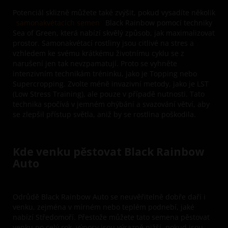
Potenciál sklizně můžete také zvýšit, pokud vysadíte několik
samonakvétacích semen
Black Rainbow pomocí techniky
Sea of Green, která nabízí skvělý způsob, jak maximalizovat
prostor. Samonakvétací rostliny jsou citlivé na stres a
vzhledem ke svému krátkému životnímu cyklu se z
narušení jen tak nevzpamatují. Proto se vyhněte
intenzivním technikám tréninku, jako je Topping nebo
Supercropping. Zvolte méně invazivní metody, jako je LST
(Low Stress Training), ale pouze v případě nutnosti. Tato
technika spočívá v jemném ohýbání a svazování větví, aby
se zlepšil přístup světla, aniž by se rostlina poškodila.
Kde venku pěstovat Black Rainbow
Auto
Odrůdě Black Rainbow Auto se neuvěřitelně dobře daří i
venku, zejména v mírném nebo teplém podnebí, jaké
nabízí Středomoří. Přestože můžete tato semena pěstovat
venku po celý rok, výnosy jsou výrazně nižší, pokud jsou