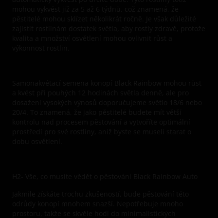
mohou vykvést již za 5 až 6 týdnů, což znamená, že
pěstitelé mohou sklízet několikrát ročně. Je však důležité
zajistit rostlinám dostatek světla, aby rostly zdravě, protože
kvalita a množství osvětlení mohou ovlivnit růst a
výkonnost rostlin.
Samonakvétací semena konopí Black Rainbow mohou růst
a kvést při pouhých 12 hodinách světla denně, ale pro
dosažení vysokých výnosů doporučujeme světlo 18/6 nebo
20/4. To znamená, že jako pěstitelé budete mít větší
kontrolu nad procesem pěstování a vytvoříte optimální
prostředí pro své rostliny, aniž byste se museli starat o
dobu osvětlení.
H2- Vše, co musíte vědět o pěstování Black Rainbow Auto
Jakmile získáte trochu zkušeností, bude pěstování této
odrůdy konopí mnohem snazší. Nepotřebuje mnoho
prostoru, takže se skvěle hodí do minimalistických