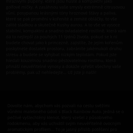
mrazivými pupeny, které jsou husté a kompaktní jako
golfové míčky. A zasáhnou vaše smysly extrémně citrusovou
vůní, posypanou krásnými tóny hroznové šťávy a paliva,
které se pak promění v kořenité a zemité obláčky, to vše
zalité sladkou a skutečně Kushy aurou. A to vše ve vysoce
stabilní, kompaktní a snadno ovladatelné rostlině, která vám
dá to nejlepší za pouhých 11 týdnů života, pokud se k ní
budete chovat jako k princezně, zajistíte, že jejím kořenům
poskytnete dostatek prostoru, zabráníte jakémukoli druhu
stresu a budete se vyhýbat nízkým teplotám. Pokud jste
hledali kouzelnou snadno pěstovatelnou rostlinu, která
přináší neuvěřitelné výnosy a dokáže vyřešit všechny vaše
problémy, pak už nehledejte... Už jste ji našli!
Dovolte nám, abychom vás pozvali na cestu svěžími
vůněmi malebného údolí s Black Rainbow Auto. Jedná se o
pečlivě vyšlechtěný klenot, který vzešel z působivého
rodokmenu, aby vás uchvátil svým neuvěřitelně ovocným
aromatickým profilem... To je jasný příslib potěšení pro