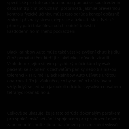
specifické pro tuto odrůdu mohou pomoci se soustředěním
osobám trpícím poruchami pozornosti. Jakmile převezmou
kontrolu fyzické účinky, může tato odrůda konopí dočasně
zmírnit příznaky stresu, deprese a úzkosti. Mezi fyzické
přínosy patří také úleva od chronické bolesti i
každodenního mírného podráždění.
Black Rainbow Auto může také vést ke zvýšení chuti k jídlu,
čímž pomáhá těm, kteří ji z jakéhokoli důvodu ztratili.
Vzhledem k jejím silným psychickým účinkům by však
pacienti se sklonem k záchvatům paniky nebo ti s nízkou
tolerancí k THC měli Black Rainbow Auto užívat s určitou
opatrností. To je však něco, co by se mělo brát v úvahu
vždy, když se jedná o jakoukoli odrůdu s vysokým obsahem
tetrahydrokanabinolu.
Celkově se ukazuje, že je tato odrůda dokonalým parťákem
pro společenská setkání i spojencem pro probuzení dávno
zapomenuté chuti k jídlu, balzámem pro zmírnění výkyvů