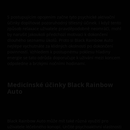
S postupujícím opojením začne tyto psychické aktivační
účinky doplňovat pozoruhodný tělesný účinek. I když tento
způsob relaxace uživatele pravděpodobně neomráčí, mohl
by narušit jakoukoli předchozí motivaci k dokončení
dlouhého seznamu úkolů. Proto si Black Rainbow Auto
nejlépe vychutnáte za klidných okolností po dokončení
povinností. Vzhledem k postupnému poklesu hladiny
energie se tato odrůda doporučuje k užívání mezi koncem
odpoledne a brzkými nočními hodinami.
Medicínské účinky Black Rainbow
Auto
Black Rainbow Auto může mít také různá využití pro
uživatele léčebného konopí. Určité psychoaktivní vlastnosti