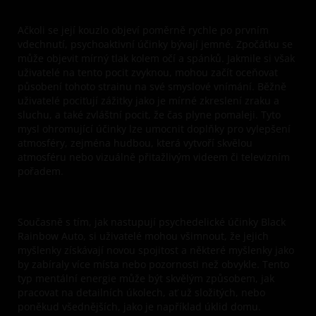
Ačkoli se její kouzlo objeví poměrně rychle po prvním
vdechnutí, psychoaktivní účinky bývají jemné. Zpočátku se
může objevit mírný tlak kolem očí a spánků. Jakmile si však
uživatelé na tento pocit zvyknou, mohou začít oceňovat
působení tohoto strainu na své smyslové vnímání. Běžně
uživatelé pociťují zážitky jako je mírné zkreslení zraku a
sluchu, a také zvláštní pocit, že čas plyne pomaleji. Tyto
mysl ohromující účinky lze umocnit doplňky pro vylepšení
atmosféry, zejména hudbou, která vytvoří skvělou
atmosféru nebo vizuálně přitažlivým videem či televizním
pořadem.
Současně s tím, jak nastupují psychedelické účinky Black
Rainbow Auto, si uživatelé mohou všimnout, že jejich
myšlenky získávají novou spojitost a některé myšlenky jako
by zabíraly více místa nebo pozornosti než obvykle. Tento
typ mentální energie může být skvělým způsobem, jak
pracovat na detailních úkolech, ať už složitých, nebo
poněkud všednějších, jako je například úklid domu.