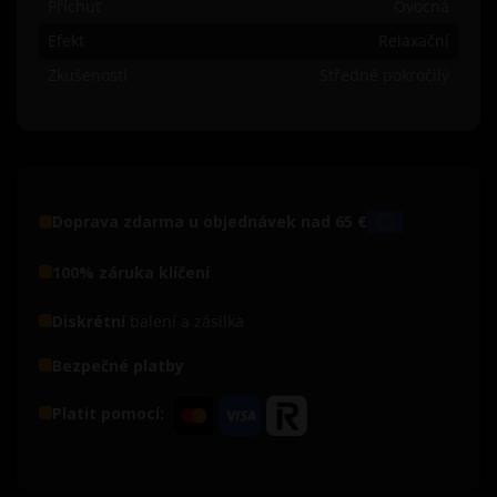
Příchuť
Ovocná
Efekt
Relaxační
Zkušenosti
Středně pokročilý
Doprava zdarma u objednávek nad 65 €
100% záruka klíčení
Diskrétní
balení a zásilka
Bezpečné platby
Platit pomocí: