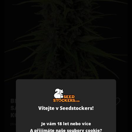
BLACK RAINBOW©
Vítejte v Seedstockers!
SAMONAKVÉTACÍ SEMENA
KONOPÍ
Je vám 18 let nebo více
(Watermelon Zkittlez X Bacio Rainbow) X Apollo Black Cherry Auto
A přijímáte naše soubory cookie?