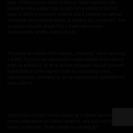
lupy. Trichomy jsou malé struktury, které vypadají jako
krystalky nebo kapky rosy na palicích a okolních lístcích.
Když je většina trichomů mléčně bílá a některé se začínají
zbarvovat do jantarové barvy, je vhodný čas na sklizeň. Tím
se zajistí nejvyšší obsah THC a maximální projev
aromatického profilu dané odrůdy.
Případně se můžete řídit malými „chloupky“, které vyčnívají
z květů. Ty jsou také ukazatelem nejvhodnější doby sklizně.
Když se přibližně 70-80 % těchto chloupků zkroutí směrem
k pestíkům a změní barvu z bílé na oranžovou nebo
načervenalou, znamená to, že se rostlina blíží optimálnímu
bodu sklizně.
Stejně jako u jiných odrůd konopí je i u Black Rainbow Auto
nutné postupovat při sklizni opatrně, aby byla zachována
kvalita a síla palic. Proto dbejte na následující: