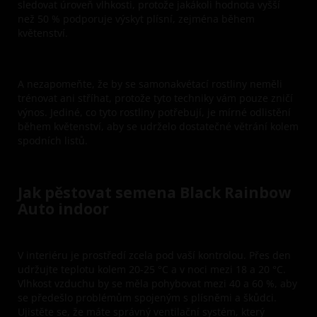
sledovat úroveň vlhkosti, protože jakákoli hodnota vyšší
než 50 % podporuje výskyt plísní, zejména během
květenství.
A nezapomeňte, že by se samonakvétací rostliny neměli
trénovat ani stříhat, protože tyto techniky vám pouze zničí
výnos. Jediné, co tyto rostliny potřebují, je mírné odlistění
během květenství, aby se udrželo dostatečné větrání kolem
spodních listů.
Jak pěstovat semena Black Rainbow
Auto indoor
V interiéru je prostředí zcela pod vaší kontrolou. Přes den
udržujte teplotu kolem 20-25 °C a v noci mezi 18 a 20 °C.
Vlhkost vzduchu by se měla pohybovat mezi 40 a 60 %, aby
se předešlo problémům spojeným s plísněmi a škůdci.
Ujistěte se, že máte správný ventilační systém, který