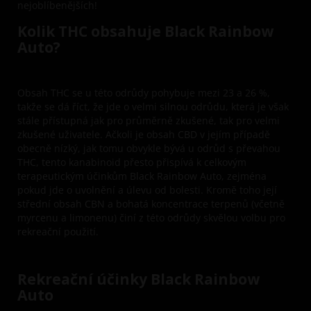
nejoblíbenějších!
Kolik THC obsahuje Black Rainbow
Auto?
Obsah THC se u této odrůdy pohybuje mezi 23 a 26 %,
takže se dá říct, že jde o velmi silnou odrůdu, která je však
stále přístupná jak pro průměrně zkušené, tak pro velmi
zkušené uživatele. Ačkoli je obsah CBD v jejím případě
obecně nízký, jak tomu obvykle bývá u odrůd s převahou
THC, tento kanabinoid přesto přispívá k celkovým
terapeutickým účinkům Black Rainbow Auto, zejména
pokud jde o uvolnění a úlevu od bolesti. Kromě toho její
střední obsah CBN a bohatá koncentrace terpenů (včetně
myrcenu a limonenu) činí z této odrůdy skvělou volbu pro
rekreační použití.
Rekreační účinky Black Rainbow
Auto