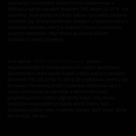
současných konopných silných hráčů (Watermelon a
Zkittlez) a vyniká vysokým obsahem THC kolem 25-27 %, což
znamená, že je poměrně silnou volbou i pro velmi zkušené
uživatele. Její chuť je kombinací sladkých a ovocných tónů s
převahou melounu, který je doplněn citrusy s občasným
kyselým nádechem, díky němuž je celkový zážitek
osvěžující a velmi příjemný.
A co teprve
Apollo Black Cherry Auto
jedna z
nejprodávanějších samonakvétacích rostlin společnosti
Seedstockers, která vytváří husté a těžké palice s vysokým
obsahem THC (až 22 %). Ti, kdo jí již vypěstovali, oceňují její
komplexní terpenový profil s hlubokou třešňovou vůní a
chutí v kombinaci se zemitými a kořeněnými tóny
připomínajícími tradiční afghánský hašiš. Díky těmto
smyslným vlastnostem je Apollo Black Cherry Auto
oblíbenou volbou mezi milovníky konopí, kteří dávají důraz
jak na chuť, tak sílu.