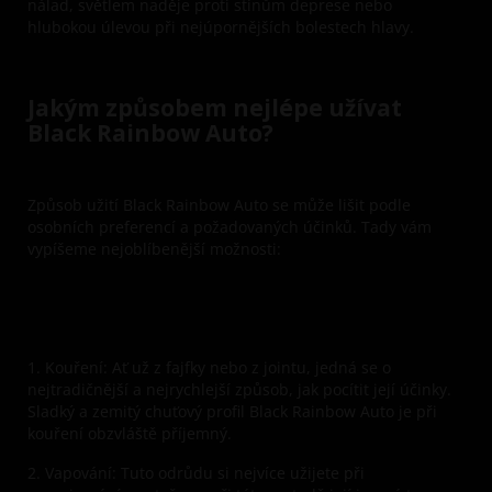
nálad, světlem naděje proti stínům deprese nebo
hlubokou úlevou při nejúpornějších bolestech hlavy.
Jakým způsobem nejlépe užívat
Black Rainbow Auto?
Způsob užití Black Rainbow Auto se může lišit podle
osobních preferencí a požadovaných účinků. Tady vám
vypíšeme nejoblíbenější možnosti:
1. Kouření:
Ať už z fajfky nebo z jointu, jedná se o
nejtradičnější a nejrychlejší způsob, jak pocítit její účinky.
Sladký a zemitý chuťový profil Black Rainbow Auto je při
kouření obzvláště příjemný.
2. Vapování:
Tuto odrůdu si nejvíce užijete při