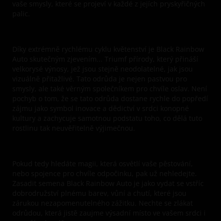
vaše smysly, které se projeví v každé z jejích pryskyřičných
palic.
Díky extrémně rychlému cyklu květenství je Black Rainbow
Auto skutečným zjevením... Triumf přírody, který přináší
velkorysé výnosy, jež jsou stejně neodolatelné, jak jsou
vizuálně přitažlivé. Tato odrůda je nejen pastvou pro
smysly, ale také věrným společníkem pro chvíle oslav. Není
pochyb o tom, že se tato odrůda dostane rychle do popředí
zájmu jako symbol inovace a dědictví v srdci konopné
kultury a zachycuje samotnou podstatu toho, co dělá tuto
rostlinu tak neuvěřitelně výjimečnou.
Pokud tedy hledáte magii, která osvětlí vaše pěstování,
nebo spojence pro chvíle odpočinku, pak už nehledejte.
Zasadit semena Black Rainbow Auto je jako vydat se vstříc
dobrodružství plnému barev, vůní a chutí, které jsou
zárukou nezapomenutelného zážitku. Nechte se zlákat
odrůdou, která jistě zaujme výsadní místo ve vašem srdci i