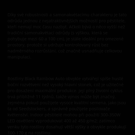
Díky své robustnosti a samonakvétacímu charakteru je tato
odrůda jednou z nejatraktivnějších možností pro pěstitele,
kteří nemají moc času nazbyt. Ačkoli bývá o něco vyšší než
tradiční samonakvétací odrůdy (s výškou, která se
pohybuje mezi 60 a 100 cm), je stále ideální pro omezené
prostory, protože si udržuje kontrolovaný růst bez
nadměrného rozrůstání, což značně usnadňuje celkovou
manipulaci.
Rostliny Black Rainbow Auto obvykle vytvářejí spíše husté
boční rozvětvení než vysoký hlavní stonek, což je užitečné
pro dosažení maximální produkce. Její plný životní cyklus
trvá přibližně 11 týdnů, takže výnos může být značný,
zejména pokud použijete vysoce kvalitní semena, jako jsou
ta od Seedstockers, a správně použijete posilovače
květenství. Indoor pěstitelé mohou při použití 300-350W
LED osvětlení vyprodukovat 400 až 450 g/m2; zatímco
venku tyto rostliny dosahují větší výšky a obvykle produkují
100-170 g na rostlinu.