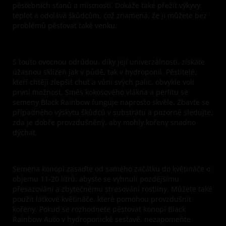
pěstebních stanů a místností. Dokáže také přežít výkyvy
teplot a odolává škůdcům, což znamená, že ji můžete bez
problémů pěstovat také venku.
S touto ovocnou odrůdou, díky její univerzálnosti, získáte
úžasnou sklizeň jak v půdě, tak v hydroponii. Pěstitelé,
kteří chtějí zlepšit chuť a vůni svých palic, obvykle volí
první možnost. Směs kokosového vlákna a perlitu se
semeny Black Rainbow funguje naprosto skvěle. Zbavte se
případného výskytu škůdců v substrátu a pozorně sledujte,
zda je dobře provzdušněný, aby mohly kořeny snadno
dýchat.
Semena konopí zasaďte od samého začátku do květináče o
objemu 11-20 litrů, abyste se vyhnuli pozdějšímu
přesazování a zbytečnému stresování rostliny. Můžete také
použít látkové květináče, které pomohou provzdušnit
kořeny. Pokud se rozhodnete pěstovat konopí Black
Rainbow Auto v hydroponické sestavě, nezapomeňte