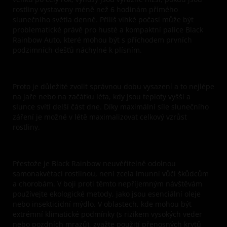
rostliny vystaveny méně než 6 hodinám přímého
slunečního světla denně. Příliš vlhké počasí může být
problematické právě pro husté a kompaktní palice Black
Rainbow Auto, které mohou být s příchodem prvních
podzimních dešťů náchylné k plísním.
Proto je důležité zvolit správnou dobu vysazení a to nejlépe
na jaře nebo na začátku léta, kdy jsou teploty vyšší a
slunce svítí delší část dne. Díky maximální síle slunečního
záření je možné v létě maximalizovat celkový vzrůst
rostliny.
Přestože je Black Rainbow neuvěřitelně odolnou
samonakvétací rostlinou, není zcela imunní vůči škůdcům
a chorobám. V boji proti těmto nepříjemným návštěvám
používejte ekologické metody, jako jsou esenciální oleje
nebo insekticidní mýdlo. V oblastech, kde mohou být
extrémní klimatické podmínky (s rizikem vysokých veder
nebo pozdních mrazů), zvažte použití přenosných krytů