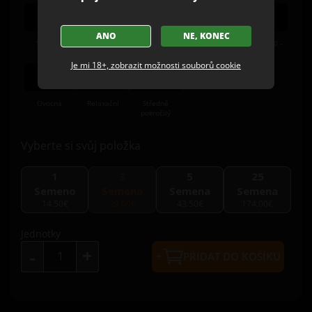
ANO
NE, KONEC
11 týdny
Indoor/Outdo
Indica
Big
Vysoká (20 -
or
26%)
Je mi 18+, zobrazit možnosti souborů cookie
Ovocná
Relaxační
Středně
pokročilý
Vyberte si svůj položka
1
3
5
25
Semeno
Semena
Semena
Semena
14.50€
29.00€
43.50€
174.00€
Jednotky
+
-
PŘIDAT DO KOŠÍKU