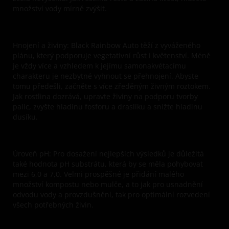
množství vody mírně zvýšit.
Hnojení a živiny:
Black Rainbow Auto těží z vyváženého
plánu, který podporuje vegetativní růst i květenství. Méně
je vždy více a vzhledem k jejímu samonakvétacímu
charakteru je nezbytné vyhnout se přehnojení. Abyste
tomu předešli, začněte s více zředěným živným roztokem.
Jak rostlina dozrává, upravte živiny na podporu tvorby
palic, zvyšte hladinu fosforu a draslíku a snižte hladinu
dusíku.
Úroveň pH
: Pro dosažení nejlepších výsledků je důležitá
také hodnota pH substrátu, která by se měla pohybovat
mezi 6,0 a 7,0. Velmi prospěšné je přidání malého
množství kompostu nebo mulče, a to jak pro usnadnění
odvodu vody a provzdušnění, tak pro optimální rozvedení
všech potřebných živin.