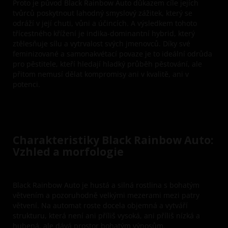
Proto je původ Black Rainbow Auto důkazem cíle jejích
tvůrců poskytnout lahodný smyslový zážitek, který se
odráží v její chuti, vůni a účincích. A výsledkem tohoto
třícestného křížení je indika-dominantní hybrid, který
ztělesňuje sílu a vytrvalost svých jmenovců. Díky své
feminizované a samonakvétací povaze je to ideální odrůda
pro pěstitele, kteří hledají hladký průběh pěstování, ale
přitom nemusí dělat kompromisy ani v kvalitě, ani v
potenci.
Charakteristiky Black Rainbow Auto:
Vzhled a morfologie
Black Rainbow Auto je hustá a silná rostlina s bohatým
větvením a pozoruhodně velkými mezerami mezi patry
větvení. Na automat roste docela objemná a vytváří
strukturu, která není ani příliš vysoká, ani příliš nízká a
hubená, ale dává prostor bohatým výnosům.