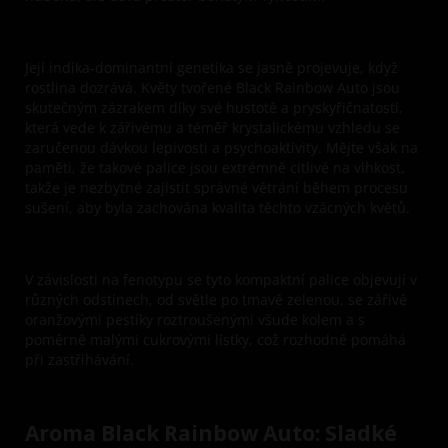
Její indika-dominantní genetika se jasně projevuje, když
rostlina dozrává. Květy tvořené Black Rainbow Auto jsou
skutečným zázrakem díky své hustotě a pryskyřičnatosti,
která vede k zářivému a téměř krystalickému vzhledu se
zaručenou dávkou lepivosti a psychoaktivity. Mějte však na
paměti, že takové palice jsou extrémně citlivé na vlhkost,
takže je nezbytné zajistit správné větrání během procesu
sušení, aby byla zachována kvalita těchto vzácných květů.
V závislosti na fenotypu se tyto kompaktní palice objevují v
různých odstínech, od světle po tmavě zelenou, se zářivě
oranžovými pestíky roztroušenými všude kolem a s
poměrně malými cukrovými lístky, což rozhodně pomáhá
při zastřihávání.
Aroma Black Rainbow Auto: Sladké