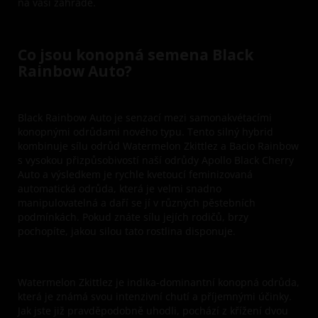
na vaší zahradě.
Co jsou konopná semena Black
Rainbow Auto?
Black Rainbow Auto je senzací mezi samonakvétacími
konopnými odrůdami nového typu. Tento silný hybrid
kombinuje sílu odrůd Watermelon Zkittlez a Bacio Rainbow
s vysokou přizpůsobivostí naší odrůdy Apollo Black Cherry
Auto a výsledkem je rychle kvetoucí feminizovaná
automatická odrůda, která je velmi snadno
manipulovatelná a daří se jí v různých pěstebních
podmínkách. Pokud znáte sílu jejích rodičů, brzy
pochopíte, jakou silou tato rostlina disponuje.
Watermelon Zkittlez je indika-dominantní konopná odrůda,
která je známá svou intenzivní chutí a příjemnými účinky.
Jak jste již pravděpodobně uhodli, pochází z křížení dvou