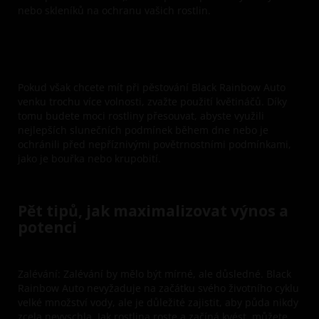
nebo skleníků na ochranu vašich rostlin.
Pokud však chcete mít při pěstování Black Rainbow Auto
venku trochu více volnosti, zvažte použití květináčů. Díky
tomu budete moci rostliny přesouvat, abyste využili
nejlepších slunečních podmínek během dne nebo je
ochránili před nepříznivými povětrnostními podmínkami,
jako je bouřka nebo krupobití.
Pět tipů, jak maximalizovat výnos a
potenci
Zalévání:
Zalévání by mělo být mírné, ale důsledné. Black
Rainbow Auto nevyžaduje na začátku svého životního cyklu
velké množství vody, ale je důležité zajistit, aby půda nikdy
zcela nevyschla. Jak rostlina roste a začíná kvést, můžete