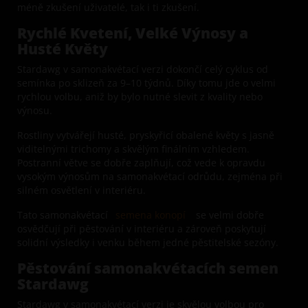
méně zkušení uživatelé, tak i ti zkušení.
Rychlé Kvetení, Velké Výnosy a
Husté Květy
Stardawg v samonakvétací verzi dokončí celý cyklus od
semínka po sklizeň za 9–10 týdnů. Díky tomu jde o velmi
rychlou volbu, aniž by bylo nutné slevit z kvality nebo
výnosu.
Rostliny vytvářejí husté, pryskyřicí obalené květy s jasně
viditelnými trichomy a skvělým finálním vzhledem.
Postranní větve se dobře zaplňují, což vede k opravdu
vysokým výnosům na samonakvétací odrůdu, zejména při
silném osvětlení v interiéru.
Tato samonakvétací
semena konopí
se velmi dobře
osvědčují při pěstování v interiéru a zároveň poskytují
solidní výsledky i venku během jedné pěstitelské sezóny.
Pěstování samonakvétacích semen
Stardawg
Stardawg v samonakvétací verzi je skvělou volbou pro