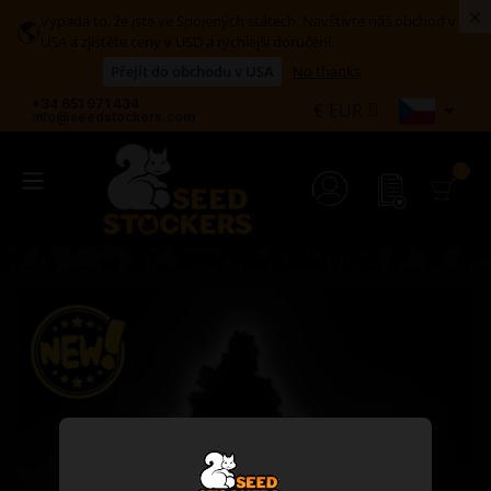
×
Vypadá to, že jste ve Spojených státech. Navštivte náš obchod v
🌎
USA a zjistěte ceny v USD a rychlejší doručení.
Přejít do obchodu v USA
No thanks
+34 651 971 434

€
EUR
info@seedstockers.com