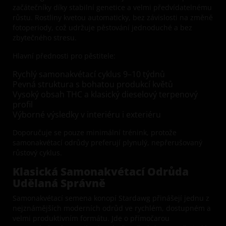
začátečníky díky stabilní genetice a velmi předvídatelnému
růstu. Rostliny kvetou automaticky, bez závislosti na změně
fotoperiody, což udržuje pěstování jednoduché a bez
zbytečného stresu.
Hlavní přednosti pro pěstitele:
Rychlý samonakvétací cyklus 9–10 týdnů
Pevná struktura s bohatou produkcí květů
Vysoký obsah THC a klasický dieselový terpenový
profil
Výborné výsledky v interiéru i exteriéru
Doporučuje se pouze minimální trénink, protože
samonakvétací odrůdy preferují plynulý, nepřerušovaný
růstový cyklus.
Klasická Samonakvétací Odrůda
Udělaná Správně
Samonakvétací semena konopí Stardawg přinášejí jednu z
nejznámějších moderních odrůd ve rychlém, dostupném a
velmi produktivním formátu. Jde o přímočarou