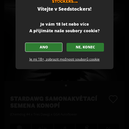
Vítejte v Seedstockers!
Je vám 18 let nebo více
A přijímáte naše soubory cookie?
ANO
NE, KONEC
Je mi 18+, zobrazit možnosti souborů cookie
STARDAWG SAMONAKVÉTACÍ
SEMENA KONOPÍ
(Chemdog #4 x Tres Dawg) x GG4 Autoflower