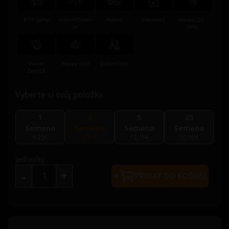
9-10 týdny
Indoor/Outdo
Hybrid
Obrovský
Vysoká (20 -
or
26%)
Diesel
Happy Chill
Začátečníci
Zemitá
Vyberte si svůj položka
1
3
5
25
Semeno
Semena
Semena
Semena
4.25€
8.50€
12.75€
50.00€
Jednotky
+
-
PŘIDAT DO KOŠÍKU