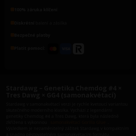
100% záruka klíčení
Diskrétní
balení a zásilka
Bezpečné platby
Platit pomocí:
Stardawg – Genetika Chemdog #4 ×
Tres Dawg × GG4 (samonakvétací)
Stardawg v samonakvétací verzi je rychle kvetoucí variantou
skutečného moderního klasika. Vychází z legendární
genetiky Chemdog #4 a Tres Dawg, která byla následně
zkřížena s výkonnou
samonakvétací Gorilla Glue
.
Výsledkem je nezaměnitelný zážitek Stardawg v kompaktním
a snadno pěstovatelném samonakvétacím formátu.