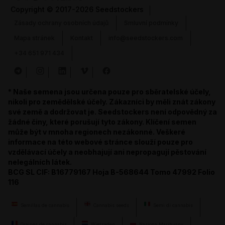
Copyright
© 2017-2026 Seedstockers
Zásady ochrany osobních údajů
Smluvní podmínky
Mapa stránek
Kontakt
info@seedstockers.com
+34 651 971 434
* Naše semena jsou určena pouze pro sběratelské účely,
nikoli pro zemědělské účely. Zákazníci by měli znát zákony
své země a dodržovat je. Seedstockers není odpovědný za
žádné činy, které porušují tyto zákony. Klíčení semen
může být v mnoha regionech nezákonné. Veškeré
informace na této webové stránce slouží pouze pro
vzdělávací účely a neobhajují ani nepropagují pěstování
nelegálních látek.
BCG SL CIF: B16779167 Hoja B-568644 Tomo 47992 Folio
116
Semillas de cannabis
Cannabis seeds
Semi di cannabis
Graines de cannabis
Wietzaden
Nasiona Marihuany