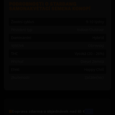
PODROBNOSTI O STARDAWG
SAMONAKVÉTACÍ SEMENA KONOPÍ
Životní cyklus
9-10 týdny
Pěstební typ
Indoor/Outdoor
Dominantní
Hybrid
Výtěžek
Obrovský
THC
Vysoká (20 - 26%)
Příchuť
Diesel Zemitá
Efekt
Happy Chill
Zkušenosti
Začátečníci
Doprava zdarma u objednávek nad 65 €