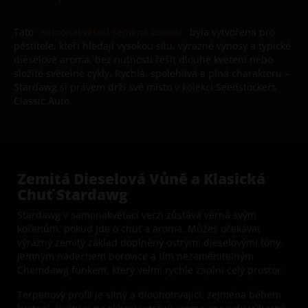
Tato
samonakvétací semena konopí
byla vytvořena pro
pěstitele, kteří hledají vysokou sílu, výrazné výnosy a typické
dieselové aroma, bez nutnosti řešit dlouhé kvetení nebo
složité světelné cykly. Rychlá, spolehlivá a plná charakteru –
Stardawg si právem drží své místo v kolekci Seedstockers
Classic Auto.
Zemitá Dieselová Vůně a Klasická
Chuť Stardawg
Stardawg v samonakvétací verzi zůstává věrná svým
kořenům, pokud jde o chuť a aroma. Můžeš očekávat
výrazný zemitý základ doplněný ostrými dieselovými tóny,
jemným nádechem borovice a tím nezaměnitelným
Chemdawg funkem, který velmi rychle zaplní celý prostor.
Terpenový profil je silný a dlouhotrvající, zejména během