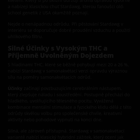
kvetení. Květy si po sklizni udržují aroma opravdu výborně
a nabízejí klasickou chuť Stardawg, kterou fanoušci old-
school genetik z USA okamžitě poznají.
Nejde o nenápadnou odrůdu. Při pěstování Stardawg v
interiéru se doporučuje dobré proudění vzduchu a použití
uhlíkového filtru.
Silné Účinky s Vysokým THC a
Příjemně Uvolněným Dojezdem
S hladinami THC, které se běžně pohybují mezi 20 a 26 %,
nabízí Stardawg v samonakvétací verzi opravdu výraznou
sílu na poměry samonakvétacích odrůd.
Účinky
začínají povzbuzujícím cerebrálním nástupem,
který zlepšuje náladu i soustředění. Postupně přechází do
hladkého, uvolňujícího tělesného pocitu. Vyvážená
kombinace mentální stimulace a fyzického klidu dělá z této
odrůdy skvělou volbu pro společenské chvíle, kreativní
aktivity nebo pohodové vypnutí na konci dne.
Silná, ale zároveň přístupná. Stardawg v samonakvétací
variantě nabízí klasický hybridní zážitek, který ocení jak