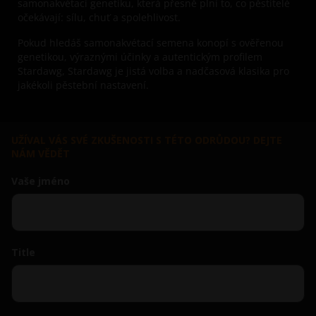
samonakvétací genetiku, která přesně plní to, co pěstitelé
očekávají: sílu, chuť a spolehlivost.
Pokud hledáš samonakvétací semena konopí s ověřenou
genetikou, výraznými účinky a autentickým profilem
Stardawg, Stardawg je jistá volba a nadčasová klasika pro
jakékoli pěstební nastavení.
UŽÍVAL VÁS SVÉ ZKUŠENOSTI S TÉTO ODRŮDOU? DEJTE
NÁM VĚDĚT
Vaše jméno
Title