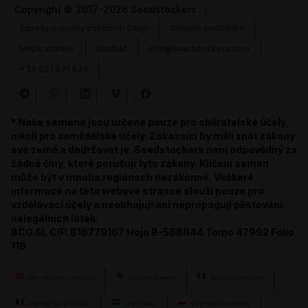
Copyright
© 2017-2026 Seedstockers
Zásady ochrany osobních údajů
Smluvní podmínky
Mapa stránek
Kontakt
info@seedstockers.com
+34 651 971 434
* Naše semena jsou určena pouze pro sběratelské účely,
nikoli pro zemědělské účely. Zákazníci by měli znát zákony
své země a dodržovat je. Seedstockers není odpovědný za
žádné činy, které porušují tyto zákony. Klíčení semen
může být v mnoha regionech nezákonné. Veškeré
informace na této webové stránce slouží pouze pro
vzdělávací účely a neobhajují ani nepropagují pěstování
nelegálních látek.
BCG SL CIF: B16779167 Hoja B-568644 Tomo 47992 Folio
116
Semillas de cannabis
Cannabis seeds
Semi di cannabis
Graines de cannabis
Wietzaden
Nasiona Marihuany