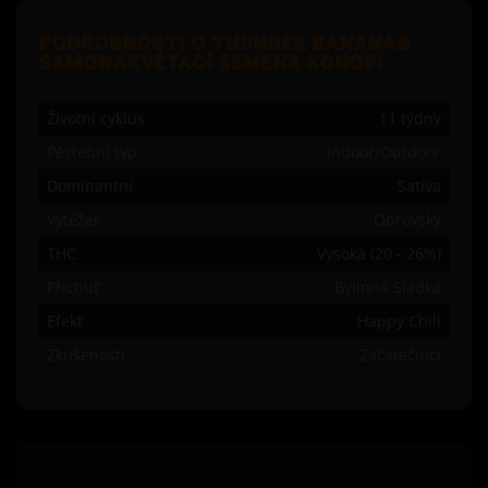
PODROBNOSTI O THUNDER BANANA©
SAMONAKVÉTACÍ SEMENA KONOPÍ
Životní cyklus
11 týdny
Pěstební typ
Indoor/Outdoor
Dominantní
Sativa
Výtěžek
Obrovský
THC
Vysoká (20 - 26%)
Příchuť
Bylinná Sladká
Efekt
Happy Chill
Zkušenosti
Začátečníci