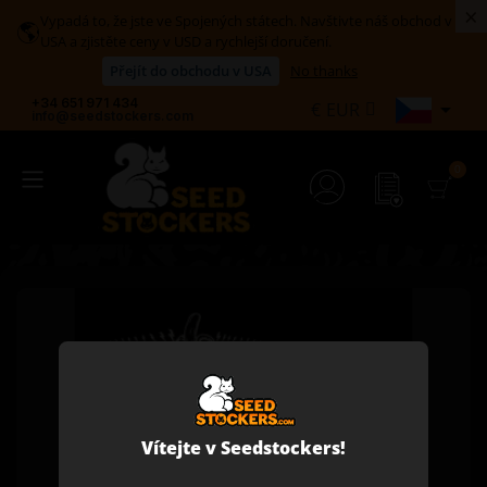
×
Vypadá to, že jste ve Spojených státech. Navštivte náš obchod v
🌎
USA a zjistěte ceny v USD a rychlejší doručení.
Přejít do obchodu v USA
No thanks
+34 651 971 434

€
EUR
info@seedstockers.com
Vítejte v Seedstockers!