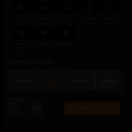
11 týdny
Indoor/Outdo
Sativa
Obrovský
Vysoká (20 -
or
26%)
Bylinná
Happy Chill
Začátečníci
Sladká
Vyberte si svůj pack
1
3
5
25
Semeno
Semena
Semena
Semena
14.50€
29.00€
43.50€
174.00€
Jednotky
+
-
PŘIDAT DO KOŠÍKU