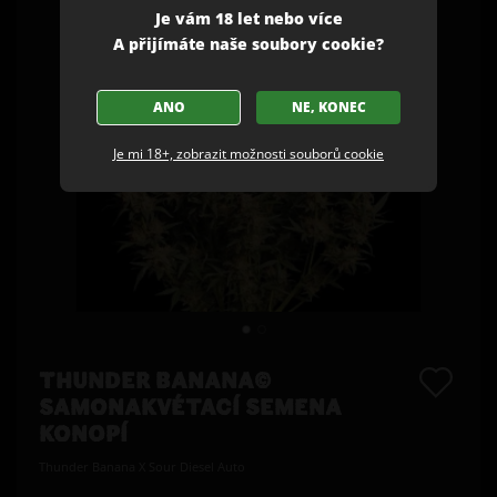
Je vám 18 let nebo více
A přijímáte naše soubory cookie?
ANO
NE, KONEC
Je mi 18+, zobrazit možnosti souborů cookie
THUNDER BANANA©
SAMONAKVÉTACÍ SEMENA
KONOPÍ
Thunder Banana X Sour Diesel Auto