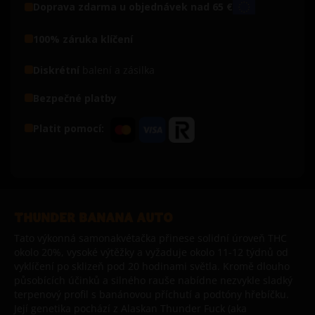
Doprava zdarma u objednávek nad 65 €
100% záruka klíčení
Diskrétní
balení a zásilka
Bezpečné platby
Platit pomocí:
THUNDER BANANA AUTO
Tato výkonná samonakvétačka přinese solidní úroveň THC
okolo 20%, vysoké výtěžky a vyžaduje okolo 11-12 týdnů od
vyklíčení po sklizeň pod 20 hodinami světla. Kromě dlouho
působících účinků a silného rauše nabídne nezvykle sladký
terpenový profil s banánovou příchutí a podtóny hřebíčku.
Její genetika pochází z Alaskan Thunder Fuck (aka