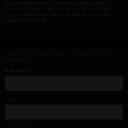
Matanuska) x Amherst Banana (Amherst Sour Diesel x
Banana OG). Navíc se může pochlubit zvláště vysokými
výtěžky a krásnými obsypanými paličkami, které velkou
sklizeň jen umocňují.
UŽÍVAL VÁS SVÉ ZKUŠENOSTI S TÉTO ODRŮDOU? DEJTE
NÁM VĚDĚT
Vaše jméno
Title