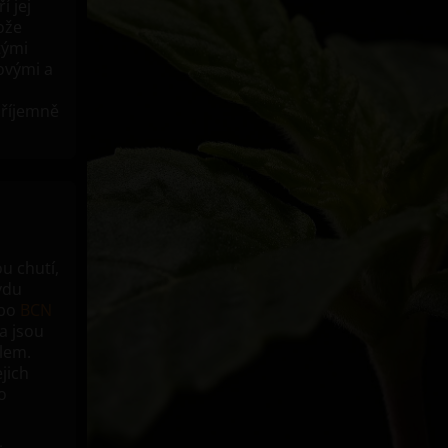
í jej
ože
tými
sovými a
příjemně
u chutí,
vdu
bo
BCN
a jsou
lem.
jich
o