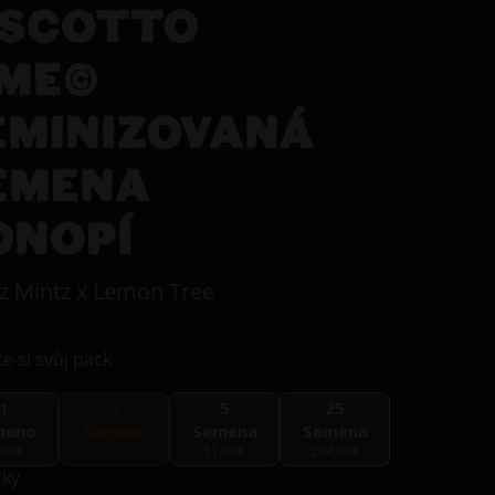
ISCOTTO
IME©
EMINIZOVANÁ
EMENA
ONOPÍ
z Mintz x Lemon Tree
e si svůj pack
1
3
5
25
meno
Semena
Semena
Semena
.00€
34.00€
51.00€
204.00€
tky