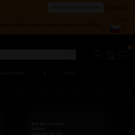
×
Přejít do obchodu v USA
No thanks
€
EUR
jlepší odrůda na Expo Cannabis Argentina! Sleva 50 %!

ĚNÁ SEMENA
SLEVY
3rd Best Flower
Indoor
La copa de las