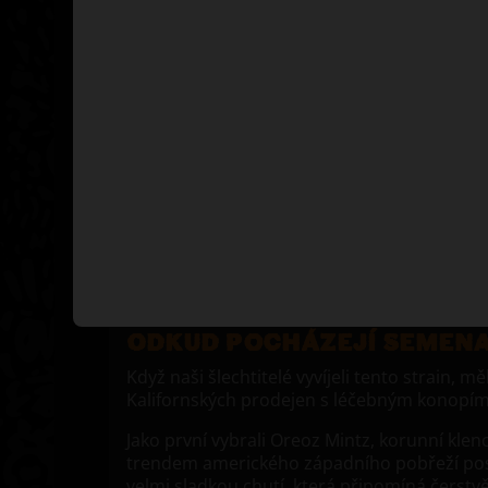
Feminizovaná varianta Triton Biscotto Lime
hybridem s pětihvězdičkovým rodokmenem
začátku tak nebylo moc pochyb, že bude pat
naší nejvyšší kolekce semínek konopí Seeds
Superior, kam umisťujeme pouze odrůdy, k
vynikají nad ostatními.
Tento konopný klenot vznikl zkřížením dvou
kalifornských těžkých vah: Oreoz Mintz a L
Tree. Výsledkem je jedinečné spojení v pod
potentního sativa-dominantního hybridu
produkující masivní sklizně hustých a pevnýc
ODKUD POCHÁZEJÍ SEMENA
Když naši šlechtitelé vyvíjeli tento strain, mě
Kalifornských prodejen s léčebným konopím
Jako první vybrali Oreoz Mintz, korunní kle
trendem amerického západního pobřeží posle
velmi sladkou chutí, která připomíná čerst