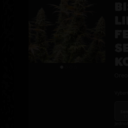
B
L
F
S
K
Oreo
Vybert
Se
17
Jedno