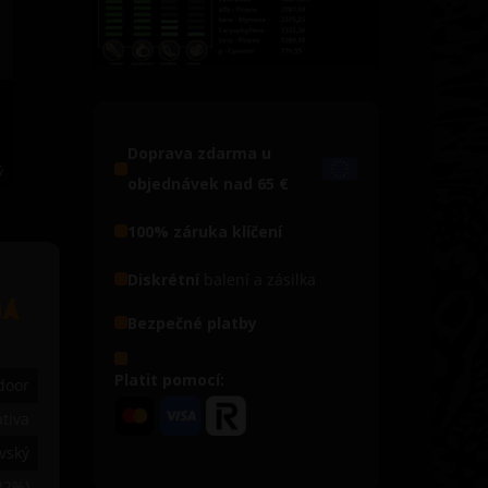
Doprava zdarma u
ý
objednávek nad 65 €
100% záruka klíčení
Diskrétní
balení a zásilka
NÁ
Bezpečné platby
Platit pomocí:
door
tiva
vský
22%)