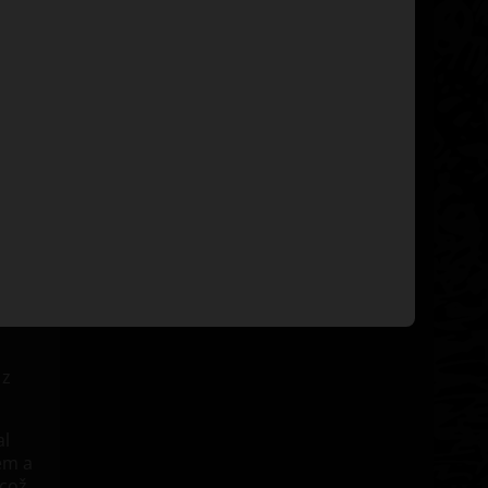
 z
al
em a
 což