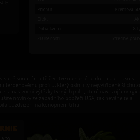
stily
Příchuť
Krémová Sl
Efekt
Ak
Doba květu
8 t
Zkušenosti
Středně pokro
 v sobě snoubí chutě čerstvě upečeného dortu a citrusu s
 terpenovému profilu, který oslní i ty nejvytříbenější chuť
e s masivními výtěžky tvrdých palic, které navozují energic
oušíte novinky ze západního pobřeží USA, tak neváhejte a
bila pozdvižení na konopném trhu.
RNIE
a to