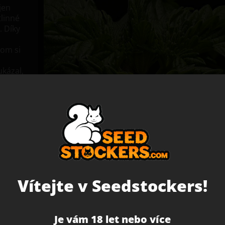
jen
tlinné
. Díky
hom si
kázal,
.
u
utí.
ě z této
onopná
sto v
víme
Vítejte v Seedstockers!
Je vám 18 let nebo více