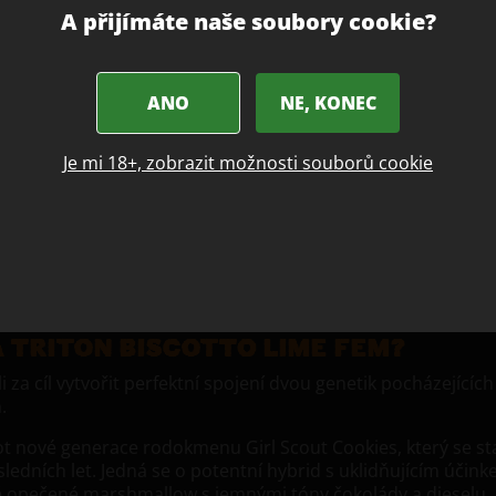
 Fem je
A přijímáte naše soubory cookie?
. Už od
řit do
tockers
ANO
NE, KONEC
teré
Je mi 18+, zobrazit možnosti souborů cookie
emon
obě
h palic.
 TRITON BISCOTTO LIME FEM?
li za cíl vytvořit perfektní spojení dvou genetik pocházejících
.
not nové generace rodokmenu Girl Scout Cookies, který se st
dních let. Jedná se o potentní hybrid s uklidňujícím účink
vě opečené marshmallow s jemnými tóny čokolády a dieselu,