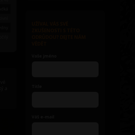
adká
tivní
UŽÍVAL VÁS SVÉ
ýdny
ZKUŠENOSTI S TÉTO
ODRŮDOU? DEJTE NÁM
čilý
VĚDĚT
Vaše jméno
ové
Title
ký a
Váš e-mail