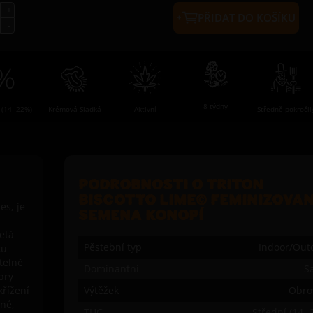
PŘIDAT DO KOŠÍKU
8 týdny
Středně pokročil
 (14 -22%)
Krémová Sladká
Aktivní
PODROBNOSTI O TRITON
BISCOTTO LIME© FEMINIZOVA
es, je
SEMENA KONOPÍ
etá
Pěstební typ
Indoor/Out
ku
telně
Dominantní
Sa
bry
křížení
Výtěžek
Obro
ené,
THC
Střední (14 -