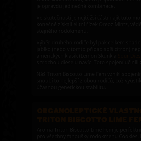
je opravdu jedinečná kombinace.
Ve skutečnosti je nejtěžší částí najít tuto
konečně získali elitní řízek Oreoz Mintz, vě
stejného rodokmenu.
Výběr druhého rodiče byl pak celkem snadný
jablko (nebo v tomto případ spíš citrón) n
amerických klasik (Lemon Skunk a
Sour Dies
s trochou dieselu navíc. Toto spojení učinil
Náš Triton Biscotto Lime Fem vznikl spojen
snoubí to nejlepší z obou rodičů, což vyústi
úžasnou genetickou stabilitu.
ORGANOLEPTICKÉ VLASTN
TRITON BISCOTTO LIME FE
Aroma Triton Biscotto Lime Fem je perfektn
pro všechny fanoušky rodokmenu Cookies, k