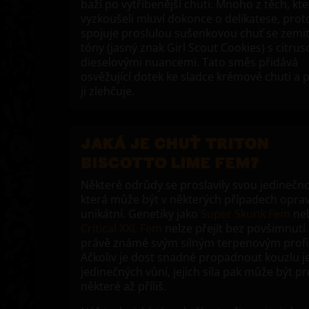
baží po vytříbenější chuti. Mnoho z těch, kteř
vyzkoušeli mluví dokonce o delikatese, prot
spojuje proslulou sušenkovou chuť se zemi
tóny (jasný znak Girl Scout Cookies) s citru
dieselovými nuancemi. Tato směs přidává
osvěžující dotek ke sladce krémové chuti a 
ji zlehčuje.
JAKÁ JE CHUŤ TRITON
BISCOTTO LIME FEM?
Některé odrůdy se proslavily svou jedinečno
která může být v některých případech opra
unikátní. Genetiky jako
Super Skunk Fem
ne
Critical XXL Fem
nelze přejít bez povšimnutí 
právě známé svým silným terpenovým profi
Ačkoliv je dost snadné propadnout kouzlu je
jedinečných vůní, jejich síla pak může být pr
některé až příliš.