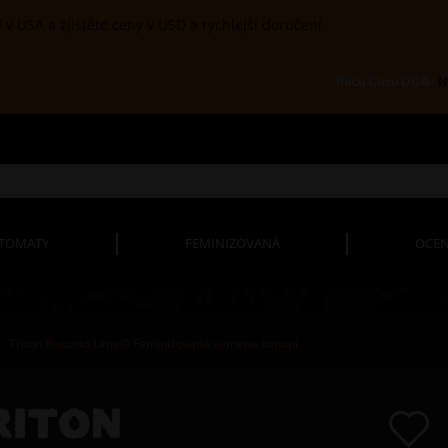
 v USA a zjistěte ceny v USD a rychlejší doručení.
Rucu Cucu OG©:
Ne
TOMATY
FEMINIZOVANÁ
OCEN
Triton Biscotto Lime© Feminizovaná semena konopí
RITON