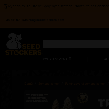
🌎
Vypadá to, že jste ve Spojených státech. Navštivte náš obchod
+34 651 971 434
info@seedstockers.com
KOUPIT SEMENA
AU
Domů
Semena konopí
Feminizovaná semena konopí
T