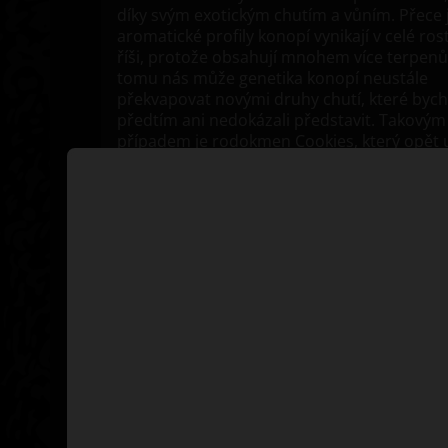
díky svým exotickým chutím a vůním. Přece 
aromatické profily konopí vynikají v celé ros
říši, protože obsahují mnohem více terpenů
tomu nás může genetika konopí neustále
překvapovat novými druhy chutí, které byc
předtím ani nedokázali představit. Takovým
případem je rodokmen Cookies, který opět u
že má stále co konopnému světu nabídnout
Všechny odrůdy Cookies jsou specifické svo
krémovou chutí a širokou škálou sladkých ch
Naše Triton Biscotto Lime Fem pochází práv
mimořádně aromatické rodiny. Jedná se k
semena, která si vysloužila privilegované mí
našem katalogu a v dalších kapitolách si po
proč.
SEMENA KONOPÍ TRITON
BISCOTTO LIME FEM