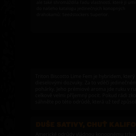
ale také shromáždila řadu vlastností, které ji umí
do našeho katalogu jedinečných konopných
drahokamů: Seedstockers Superior.
Triton Biscotto Lime Fem je hybridem, který
dieselovými dozvuky. Za to vděčí jedinečnému
pohárky. Jeho prémiové aroma jde ruku v ruc
celkově velmi příjemný pocit. Pokud rádi zk
sáhněte po této odrůdě, která už teď způso
DUŠE SATIVY, CHUŤ KALIFO
Americké odrůdy vládnou konopnému trhu, 