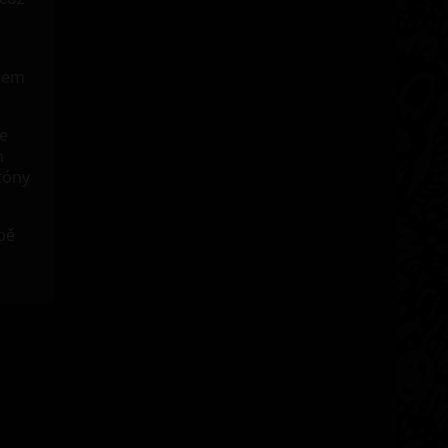
enem
že
h
tóny
bě