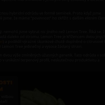
 mocnou hybridní odrůdu ve formě semínek. Proto když jsme
děli jsme, že máme “povinnost“ ho zkřížit s dalším elitním čl
: nemohli jsme vybrat nic jiného než Lemon Tree. Říká se, 
epadá daleko od stromu. Lemon Tree je křížencem dvou jinýc
el
) a podědil výrazné skunkové chutě doplněné o citrusové 
i z Lemon Tree jedinečný a vysoce žádaný strain.
ím dvou výše zmíněných úžasných genetik. Tato odrůda v so
lo v unikátní terpenový profil, neskutečnou produktivitu a
OSTI
M
í volbou
teří